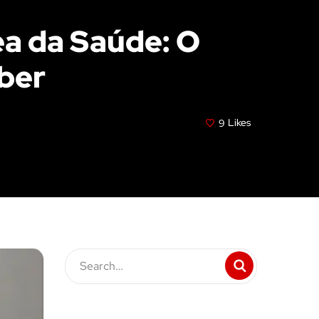
ea da Saúde: O
aber
9
Likes