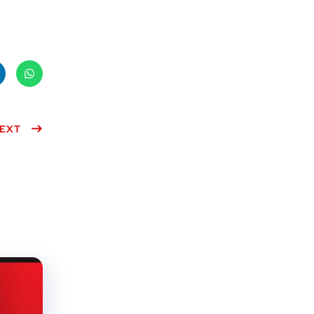
ke
What
n
EXT
sApp