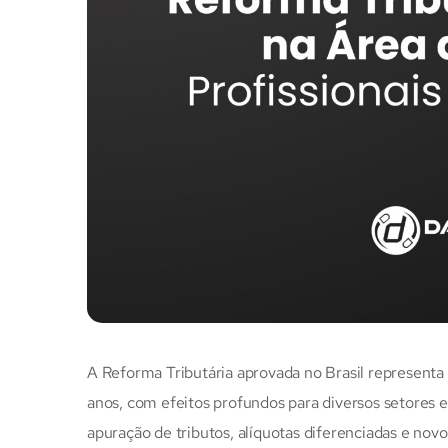
A Reforma Tributária aprovada no Brasil representa
anos, com efeitos profundos para diversos setores 
apuração de tributos, alíquotas diferenciadas e no