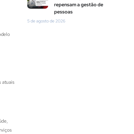
repensam a gestão de
pessoas
5 de agosto de 2026
odelo
 atuais
úde,
rviços