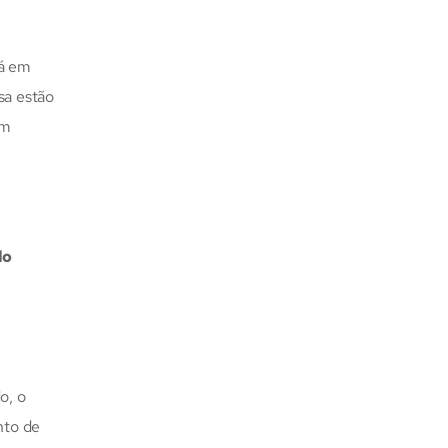
rá em
sa estão
om
lo
,
o, o
nto de