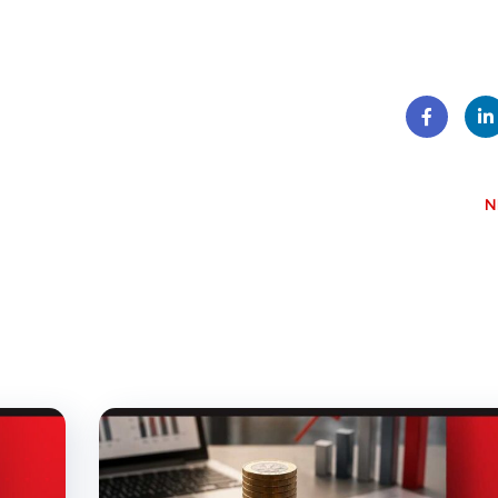
Face
Lin
book
dI
N