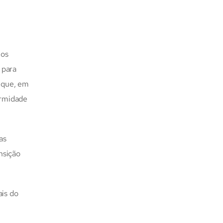
ios
 para
m que, em
ormidade
as
nsição
ais do