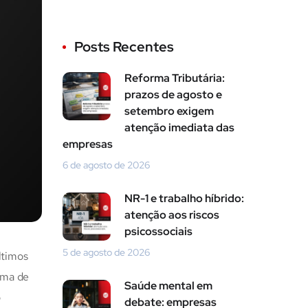
Posts Recentes
Reforma Tributária:
prazos de agosto e
setembro exigem
atenção imediata das
empresas
6 de agosto de 2026
NR-1 e trabalho híbrido:
atenção aos riscos
psicossociais
5 de agosto de 2026
ltimos
rma de
Saúde mental em
o
debate: empresas