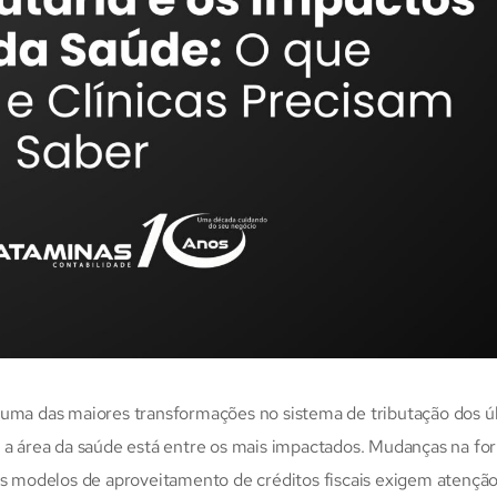
 uma das maiores transformações no sistema de tributação dos ú
e a área da saúde está entre os mais impactados. Mudanças na fo
vos modelos de aproveitamento de créditos fiscais exigem atençã