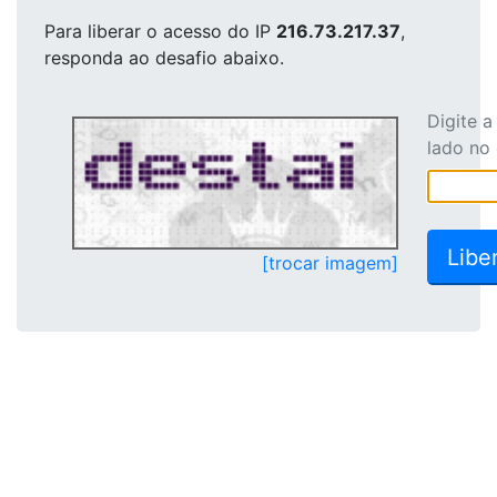
Para liberar o acesso
do IP
216.73.217.37
,
responda ao desafio abaixo.
Digite 
lado no
[trocar imagem]