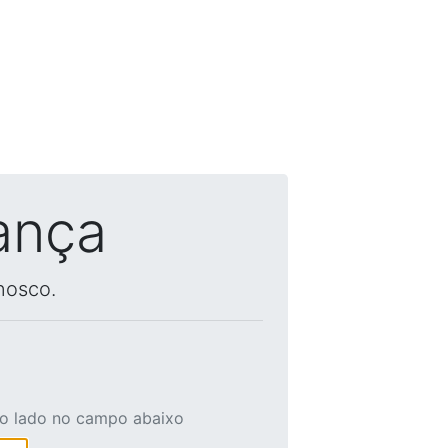
ança
nosco.
ao lado no campo abaixo