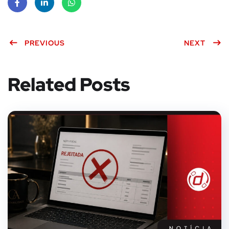
Face
Linke
What
book
PREVIOUS
dIn
sApp
NEXT
Related Posts