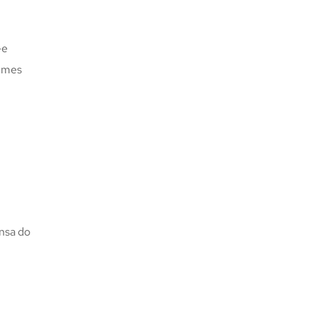
-e
gimes
ensa do