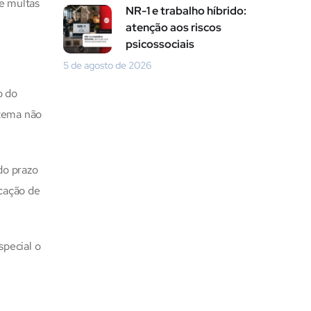
e multas
NR-1 e trabalho híbrido:
atenção aos riscos
psicossociais
5 de agosto de 2026
o do
stema não
do prazo
icação de
pecial o