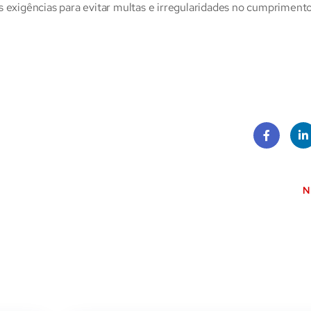
xigências para evitar multas e irregularidades no cumprimento
Face
Lin
book
dI
N