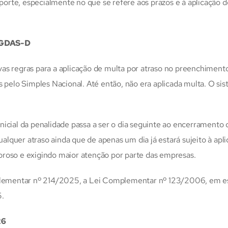
rte, especialmente no que se refere aos prazos e à aplicação d
 PGDAS-D
as regras para a aplicação de multa por atraso no preenchiment
elo Simples Nacional. Até então, não era aplicada multa. O si
nicial da penalidade passa a ser o dia seguinte ao encerramento 
lquer atraso ainda que de apenas um dia já estará sujeito à apl
oroso e exigindo maior atenção por parte das empresas.
ementar nº 214/2025, a Lei Complementar nº 123/2006, em es
5.
26