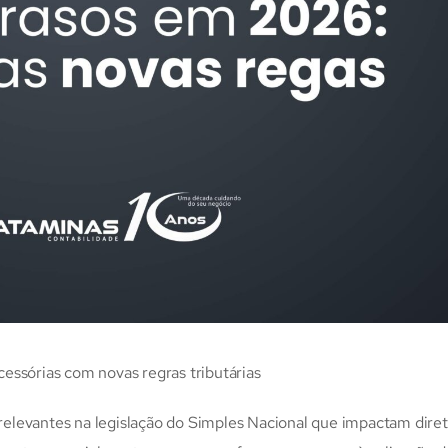
essórias com novas regras tributárias
relevantes na legislação do Simples Nacional que impactam dir