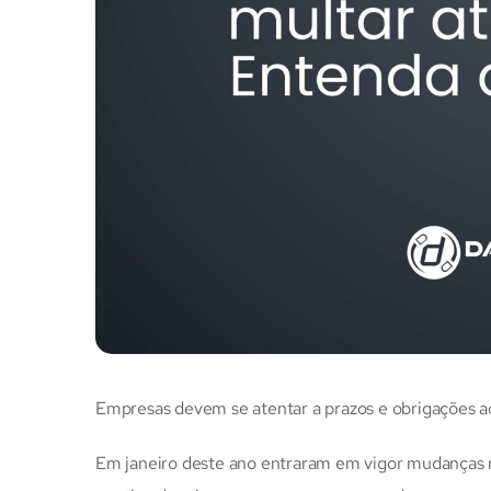
Empresas devem se atentar a prazos e obrigações ac
Em janeiro deste ano entraram em vigor mudanças 