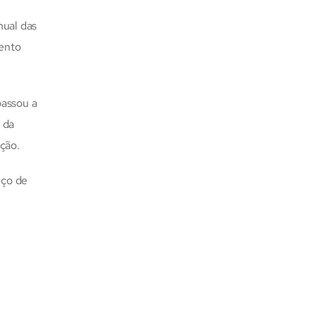
nual das
ento
passou a
 da
ação.
rço de