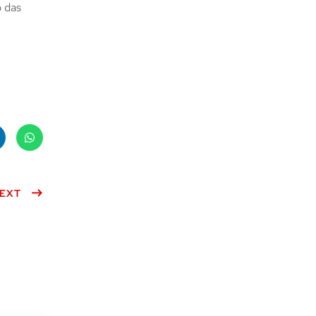
 das
ke
What
n
EXT
sApp