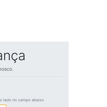
ança
nosco.
ao lado no campo abaixo