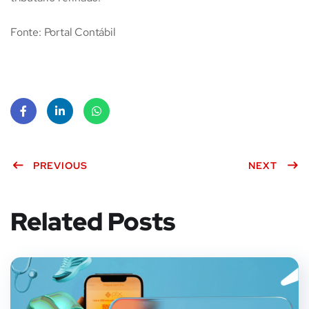
Fonte: Portal Contábil
Face
Linke
What
book
PREVIOUS
dIn
sApp
NEXT
Related Posts