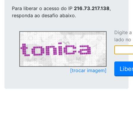
Para liberar o acesso
do IP
216.73.217.138
,
responda ao desafio abaixo.
Digite 
lado no
[trocar imagem]