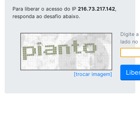
Para liberar o acesso
do IP
216.73.217.142
,
responda ao desafio abaixo.
Digite 
lado no
[trocar imagem]