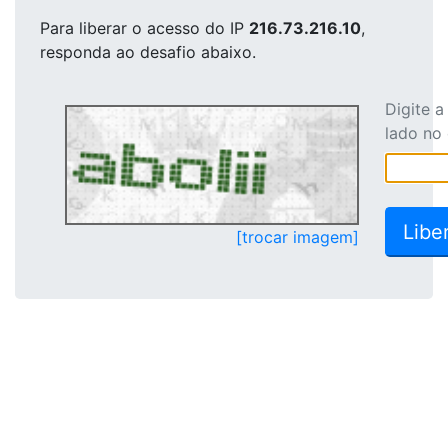
Para liberar o acesso
do IP
216.73.216.10
,
responda ao desafio abaixo.
Digite 
lado no
[trocar imagem]