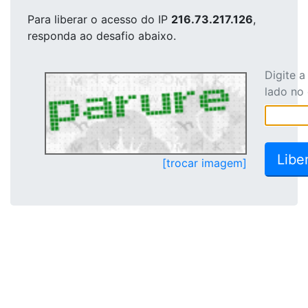
Para liberar o acesso
do IP
216.73.217.126
,
responda ao desafio abaixo.
Digite 
lado no
[trocar imagem]