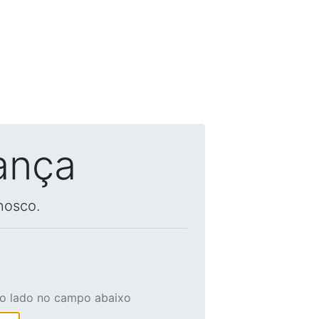
ança
nosco.
ao lado no campo abaixo