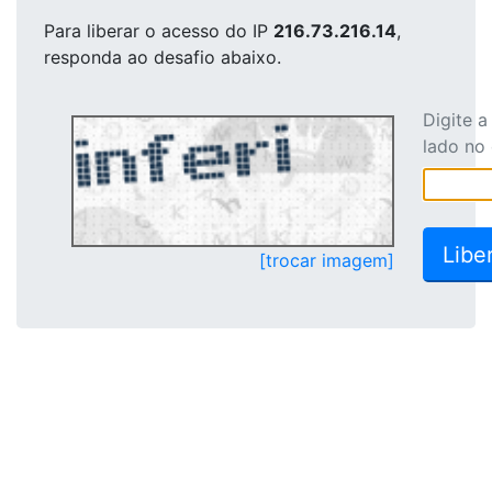
Para liberar o acesso
do IP
216.73.216.14
,
responda ao desafio abaixo.
Digite 
lado no
[trocar imagem]