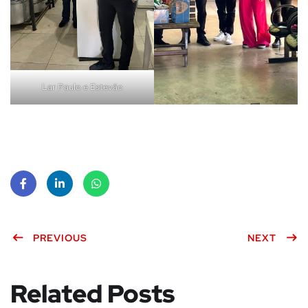
Lar Paulo e Estevão
Face
Linke
What
book
PREVIOUS
dIn
sApp
NEXT
Related Posts