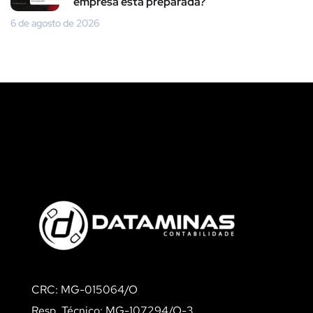
empresa está preparada?
6 de agosto de 2026
CRC: MG-015064/O
Resp. Técnico: MG-107294/O-3