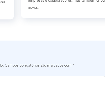
empresas e colaboradores, mas também criou
hou
novos...
do.
Campos obrigatórios são marcados com
*