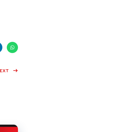
ke
What
n
EXT
sApp