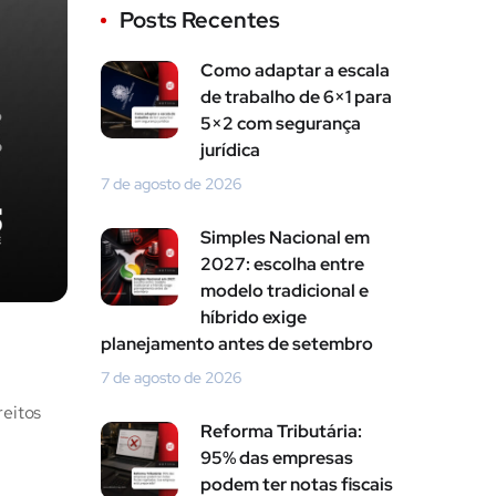
Posts Recentes
Como adaptar a escala
de trabalho de 6×1 para
5×2 com segurança
jurídica
7 de agosto de 2026
Simples Nacional em
2027: escolha entre
modelo tradicional e
híbrido exige
planejamento antes de setembro
7 de agosto de 2026
reitos
Reforma Tributária:
95% das empresas
podem ter notas fiscais