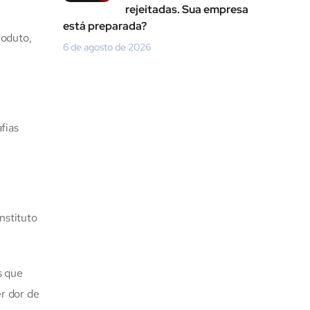
rejeitadas. Sua empresa
está preparada?
roduto,
6 de agosto de 2026
fias
nstituto
s que
er dor de