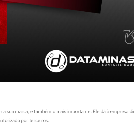
er a sua marca, e também o mais importante. Ele dá à empresa di
autorizado por terceiros.