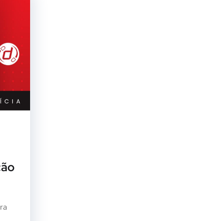
ção
ra