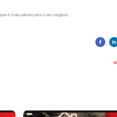
que é mais valioso para o seu negócio.
Face
Lin
book
dI
N