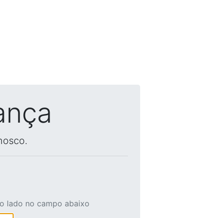
ança
nosco.
ao lado no campo abaixo